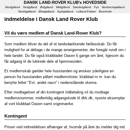
DANSK LAND-ROVER KLUB's HOVEDSIDE
Nordjylland
Vestjylland
Østjylland
Midtjylland
Sønderjylland
Fyn
Nordvestsjælland
Nordsjælland
Østsjælland
Sydsjælland
Lolland-Falster
Bornholm
Indmeldelse i Dansk Land Rover Klub
Vil du være medlem af Dansk Land-Rover Klub?
Som medlem bliver du del af et landsdækkende fællesskab. Du får
mulighed for at deltage i de mange arrangementer, der foregår rundt om i
hele landet. Du får også klubbladet Oasen 6 gange om året, ligesom du
får adgang til de lukkede dele af hjemmesiden.
Et medlemskab gælder hele husstanden og ønskes yderligere en
person fra husstanden påført medlemslister, klubblad m.m. kan du
benytte feltet "Evt. andet navn" i nedenstående skema.
Efter modtagelsen af din kontingent indbetaling vil du modtage
medlemsnummer, midlertidig adgangskode til dlrk.dk, nyeste eksemplar
af vort klubblad Oasen samt vognmærke.
Kontingent
Prisen ved indmeldelsen afhænger af, hvornår på året du melder dig ind.