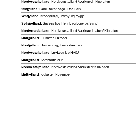
Nordvestsjælland
: Nordvestsjælland Værksted / Klub aften
Østjylland
: Land Rover dage i Ree Park
Vestjylland
: Krondyrbrøl, ulvehyl og hygge
Sydsjælland
: SiløSep hos Henrik og Lone på Svinø
Nordvestsjælland
: Nordvestsjælland Værksteds aften/ Klib aften
Midtjylland
: Klubaften Oktober
Nordjylland
: Terrændag, Trial i klæstrup
Nordvestsjælland
: Løvfalds løb NVSJ
Midtjylland
: Sommertid slut
Nordvestsjælland
: Nordvestsjælland Værksted/ Klub aften
Midtjylland
: Klubaften November