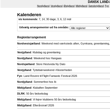
DANSK LAND-
Nordjylland
Vestjylland
Østjylland
Midtjylland
Sønderjylland
Fyn
Kalenderen
vis kommende
:
7
,
14
,
30
dage,
3
,
6
,
12
mdr
Udvælg arrangementer ud fra område:
Region/arrangement
Nordvestsjælland
: Weekend med værksteds aften, Gymkana, greenlanning
.
Vestjylland
: Klubdag og greenlaning
Nordjylland
: Weekend hos Hangaas
Nordsjælland
: Store Hestveda Ny Dato
Vestjylland
: Tyttebærweekend i Klosterheden
Fyn
: Land Rovere til Flight Fantastic Festival 2026
Nordjylland
: Sommerfest hos Ib
Midtjylland
: Klubaften September
DLRK
: 50 års fødselsdag
Midtjylland
: Vi fejrer klubbens 50 års fødselsdag
Midtjylland
: Efterårstræf 2026