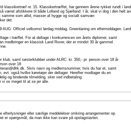
til klassikertræf nr. 15. Klassikertræffet, har gennem årene rykket rundt i land
gså været afstikkere til både Lolland og Sjælland. I år, skal vi dog i den helt a
et samme som altid, masser af hygge og socialt samvær.
ker det.
9 AUG: Officiel velkomst lørdag middag. Greenlaning om eftermiddagen. Lørd
.
eltage i træffet. For at deltage i konkurrencen om årets diplomer, samt
man medbringer en klassisk Land Rover, der er mindst 30 år gammel.
mne.
klub, samt søsterklubber under ALRC: kr. 350,- pr. person over 18 år
erson over 18
: veteran@dlrk.dk. Skriv navn og medlemsnummer, hvis du har et, samt
, evt. også hvilke køretøjer der deltager. Herefter modtager du en
elig og bindende tilmelding, sker ved indbetaling.
i os meget til at se jer alle.
e efterlysninger eller særlige meddelelser omkring arrangementer op.
det er spørgsmål, da man ikke kan svare på opslagstavlen.
.