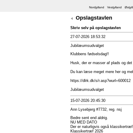
Nordjylland
Vestjylland
Østjyl
Opslagstavlen
Skriv selv på opslagstavlen
27-07-2026 18:53:32
Jubilæumsudvalget
Klubbens fødselsdag!!
Husk, der er masser af plads og det 
Du kan læse meget mere her og mel
https://dlrk.dk/s/r.asp?wurl=600012
Jubilæumsudvalget
15-07-2026 20:45:30
Ann Lysebjerg #7732, reg. nsj
Bedre sent end aldrig.
NU MED DATO
Der er naturligvis også klassikertræf i
Klassikertræf 2026