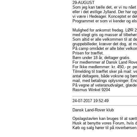
29-AUGUST
Som jeg kan tælle det, er vi nu nået 
eller i det østlige Jylland. Der har o
vi være i Hedeager. Konceptet er d
Programmet er som vi kender og els
Mulighed for ankomst fredag. LØR 2
med stegt gris og masser af tilbehør
Som altid er alle velkommen til at d
gruppebilleder, kræver det dog, at 
På camp området er alle biler velko
Prisen for træffet.
Børn under 18 år, deltager gratis.
For medlemmer af Dansk Land Rover 
For Ikke medlemmer: kr. 450,- pr. p
Tilmelding til træffet sker på mail
antal deltagere, både voksne og børn
mail, med betalings oplysninger. End
På vegne af veteranudvalget, glæder v
Rasmus Winkel 9204
24-07-2017 19:52:49
Dansk Land-Rover klub
Opslagstavlen kan bruges til at sætt
Husk at benytte vores Forum, hvis 
Køb og salg hører til på roverbørsen