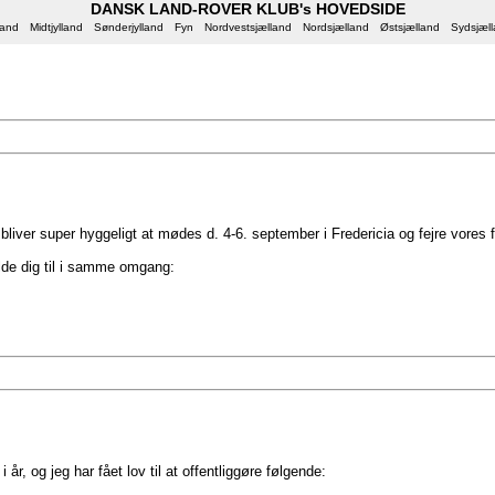
DANSK LAND-ROVER KLUB's HOVEDSIDE
land
Midtjylland
Sønderjylland
Fyn
Nordvestsjælland
Nordsjælland
Østsjælland
Sydsjæl
bliver super hyggeligt at mødes d. 4-6. september i Fredericia og fejre vores 
de dig til i samme omgang:
 år, og jeg har fået lov til at offentliggøre følgende: