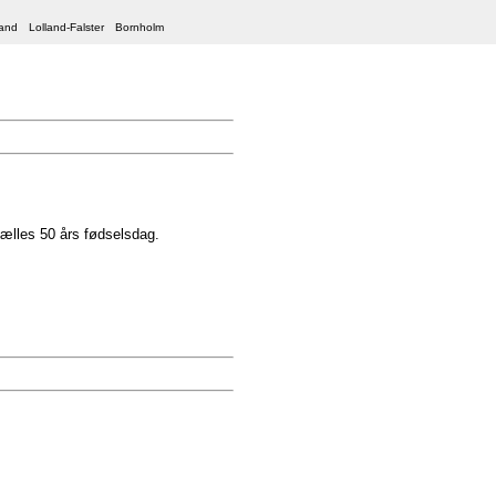
land
Lolland-Falster
Bornholm
fælles 50 års fødselsdag.