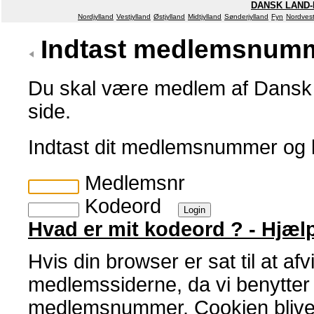
DANSK LAND-
Nordjylland
Vestjylland
Østjylland
Midtjylland
Sønderjylland
Fyn
Nordvest
Indtast medlemsnumm
Du skal være medlem af Dansk 
side.
Indtast dit medlemsnummer og
Medlemsnr
Kodeord
Hvad er mit kodeord ? - Hjæl
Hvis din browser er sat til at af
medlemssiderne, da vi benytter en
medlemsnummer. Cookien bliver 