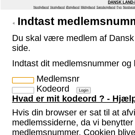
DANSK LAND-
Nordjylland
Vestjylland
Østjylland
Midtjylland
Sønderjylland
Fyn
Nordvest
Indtast medlemsnumm
Du skal være medlem af Dansk 
side.
Indtast dit medlemsnummer og
Medlemsnr
Kodeord
Hvad er mit kodeord ? - Hjæl
Hvis din browser er sat til at af
medlemssiderne, da vi benytter en
medlemsnummer. Cookien bliver 