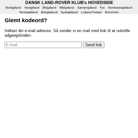
DANSK LAND-ROVER KLUB's HOVEDSIDE
Nordjylland
Vestjylland
Østjylland
Midtjylland
Sønderjylland
Fyn
Nordvestsjælland
Nordsjælland
Østsjælland
Sydsjælland
Lolland-Falster
Bornholm
Glemt kodeord?
Indtast din e-mail adresse. Så sender vi en mail med link til at nulstille
adgangskoden.